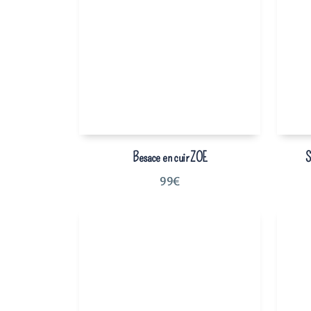
Besace en cuir ZOE
S
99
€