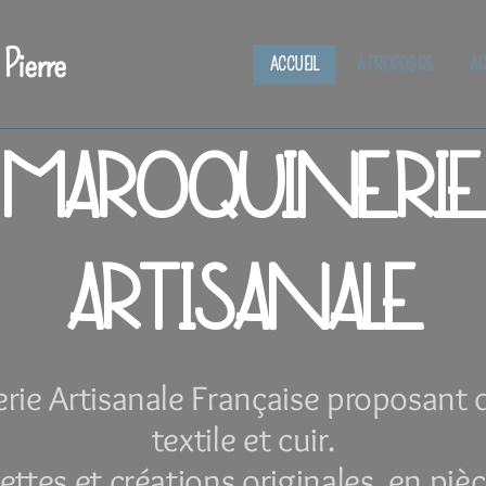
 Pierre
ACCUEIL
À PROPOS DE
AC
MAROQUINERIE
ARTISANALE
ie Artisanale Française proposant d
textile et cuir.
ettes et créations originales, en piè