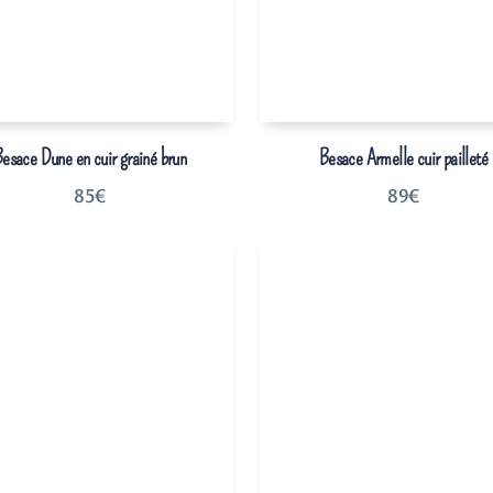
esace Dune en cuir grainé brun
Besace Armelle cuir pailleté
85
€
89
€