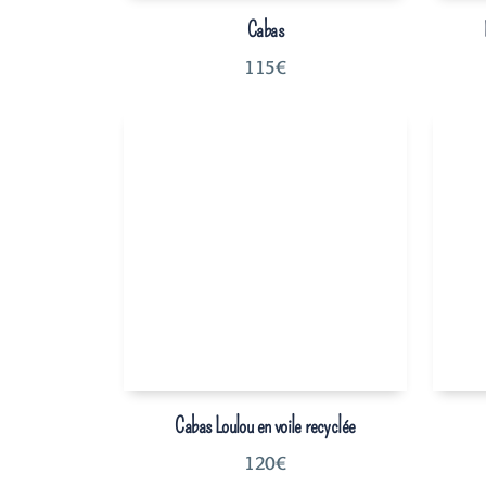
Cabas
115
€
Cabas Loulou en voile recyclée
120
€