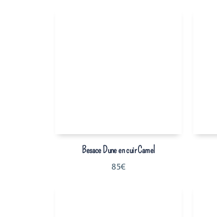
Besace Dune en cuir Camel
85
€