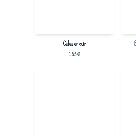
Cabas en cuir
B
185
€