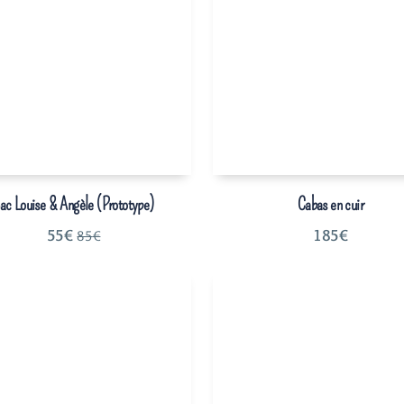
ac Louise & Angèle (Prototype)
Cabas en cuir
55
€
185
€
85
€