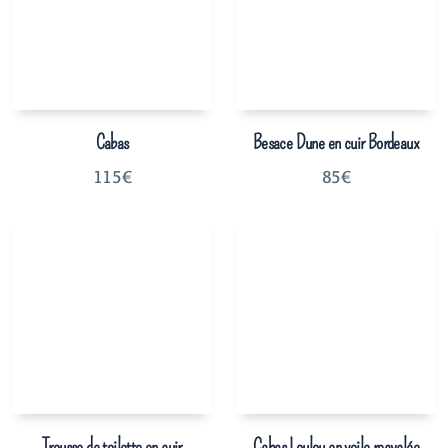
Cabas
Besace Dune en cuir Bordeaux
115
€
85
€
Trousse de toilette en cuir
Cabas Loulou en voile recyclée