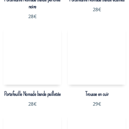
noire
28
€
28
€
Portefeuille Nomade bande pailletée
Trousse en cuir
28
€
29
€