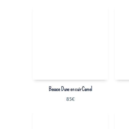
Besace Dune en cuir Camel
85
€