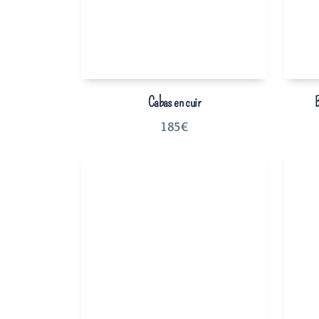
Cabas en cuir
B
185
€