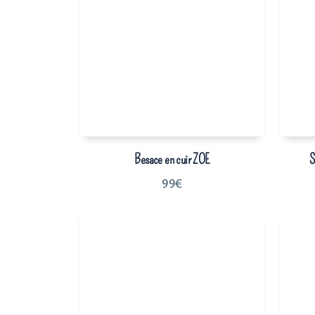
Besace en cuir ZOE
S
99
€