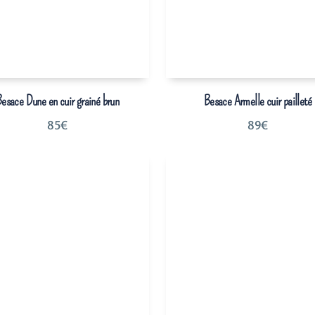
esace Dune en cuir grainé brun
Besace Armelle cuir pailleté
85
€
89
€