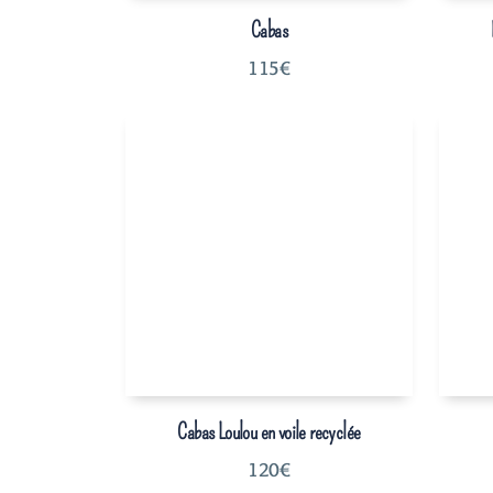
Cabas
115
€
Cabas Loulou en voile recyclée
120
€