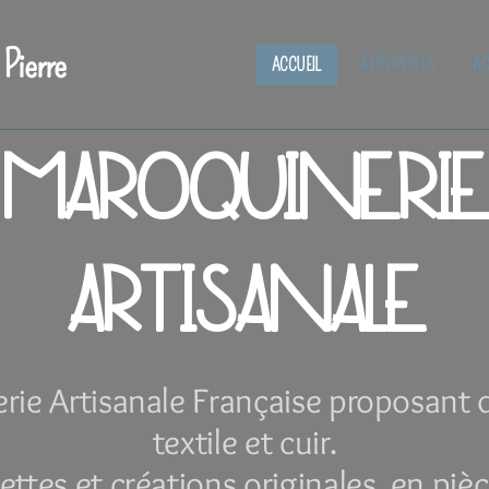
 Pierre
ACCUEIL
À PROPOS DE
AC
MAROQUINERIE
ARTISANALE
ie Artisanale Française proposant d
textile et cuir.
ettes et créations originales, en piè