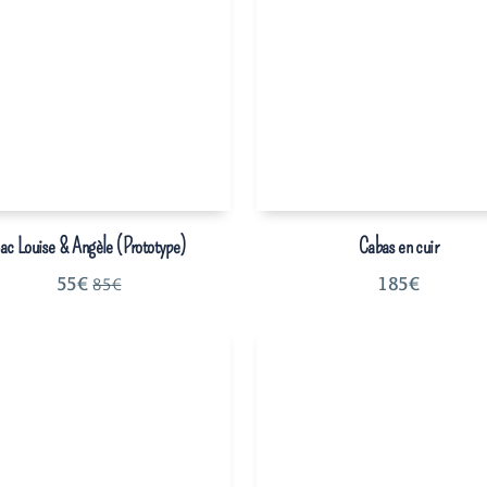
ac Louise & Angèle (Prototype)
Cabas en cuir
55
€
185
€
85
€