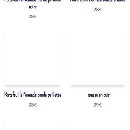
noire
28
€
28
€
Portefeuille Nomade bande pailletée
Trousse en cuir
28
€
29
€