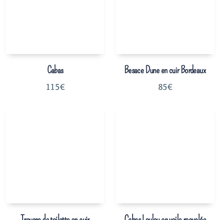
Cabas
Besace Dune en cuir Bordeaux
115
€
85
€
Trousse de toilette en cuir
Cabas Loulou en voile recyclée