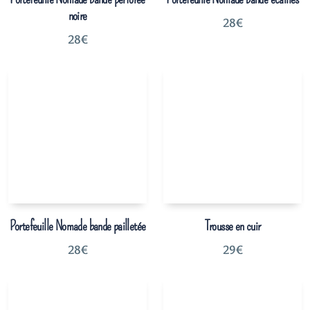
noire
28
€
28
€
Portefeuille Nomade bande pailletée
Trousse en cuir
28
€
29
€