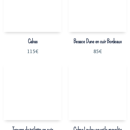
Cabas
Besace Dune en cuir Bordeaux
115
€
85
€
Trousse de toilette en cuir
Cabas Loulou en voile recyclée