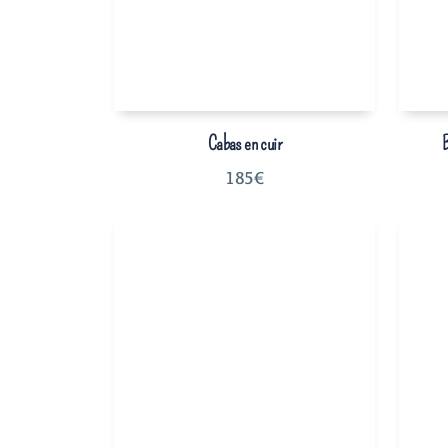
Cabas en cuir
B
185
€