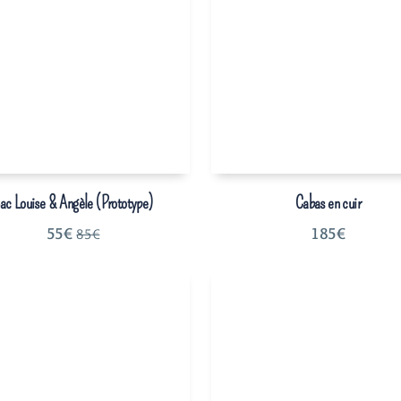
ac Louise & Angèle (Prototype)
Cabas en cuir
55
€
185
€
85
€