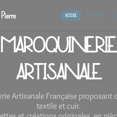
 Pierre
ACCUEIL
À PROPOS DE
AC
MAROQUINERIE
ARTISANALE
ie Artisanale Française proposant d
textile et cuir.
ettes et créations originales, en piè