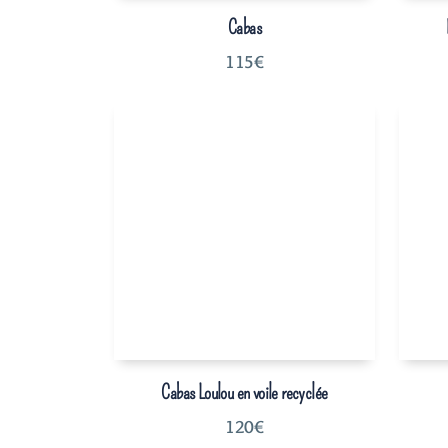
Cabas
115
€
Cabas Loulou en voile recyclée
120
€