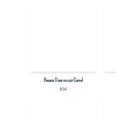
Besace Dune en cuir Camel
85
€