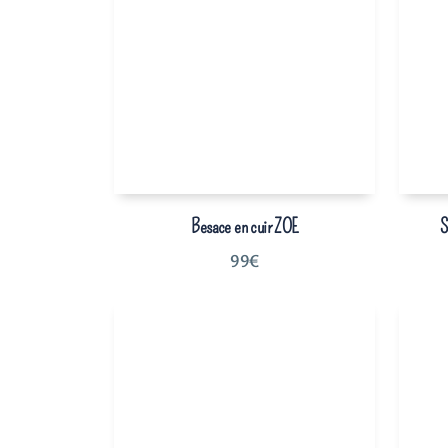
Besace en cuir ZOE
S
99
€