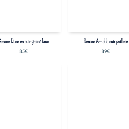
esace Dune en cuir grainé brun
Besace Armelle cuir pailleté
85
€
89
€