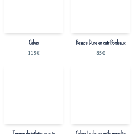
Cabas
Besace Dune en cuir Bordeaux
115
€
85
€
Trousse de toilette en cuir
Cabas Loulou en voile recyclée