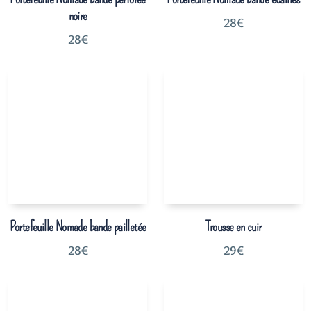
noire
28
€
28
€
Portefeuille Nomade bande pailletée
Trousse en cuir
28
€
29
€