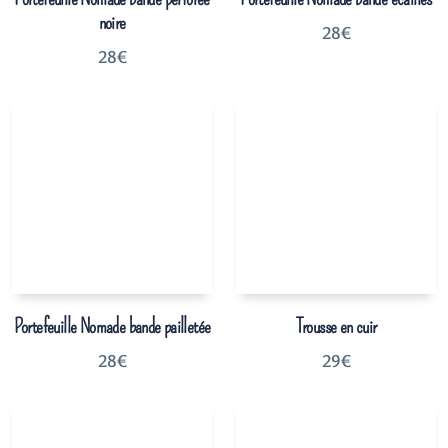
noire
28
€
28
€
Portefeuille Nomade bande pailletée
Trousse en cuir
28
€
29
€