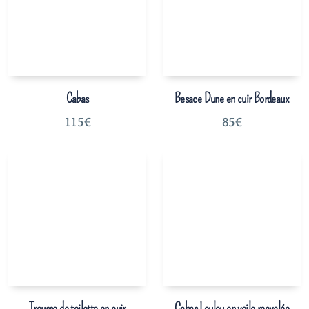
Cabas
Besace Dune en cuir Bordeaux
115
€
85
€
Trousse de toilette en cuir
Cabas Loulou en voile recyclée