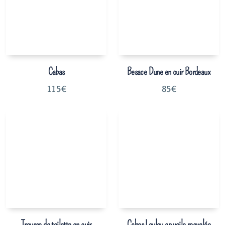
Cabas
Besace Dune en cuir Bordeaux
115
€
85
€
Trousse de toilette en cuir
Cabas Loulou en voile recyclée