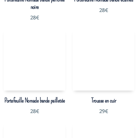
noire
28
€
28
€
Portefeuille Nomade bande pailletée
Trousse en cuir
28
€
29
€