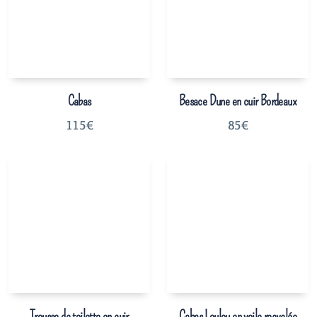
Cabas
Besace Dune en cuir Bordeaux
115
€
85
€
Trousse de toilette en cuir
Cabas Loulou en voile recyclée