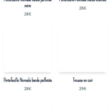
noire
28
€
28
€
Portefeuille Nomade bande pailletée
Trousse en cuir
28
€
29
€