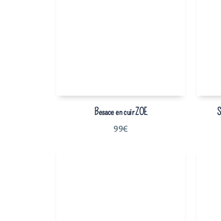
Besace en cuir ZOE
S
99
€