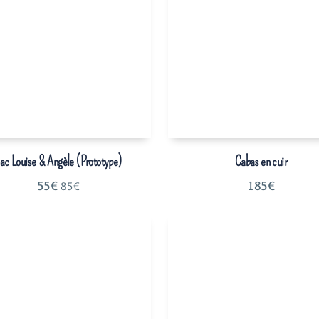
ac Louise & Angèle (Prototype)
Cabas en cuir
55
€
185
€
85
€