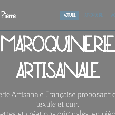
 Pierre
ACCUEIL
À PROPOS DE
AC
MAROQUINERIE
ARTISANALE
ie Artisanale Française proposant d
textile et cuir.
ettes et créations originales, en piè