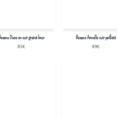
esace Dune en cuir grainé brun
Besace Armelle cuir pailleté
85
€
89
€