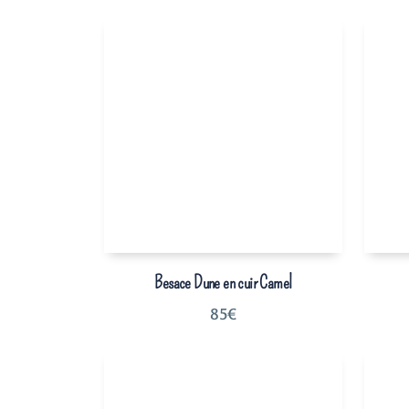
Besace Dune en cuir Camel
85
€