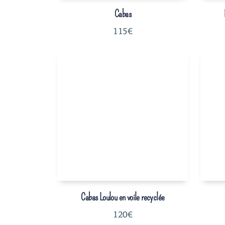
Cabas
115
€
Cabas Loulou en voile recyclée
120
€