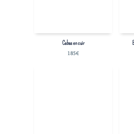
Cabas en cuir
B
185
€