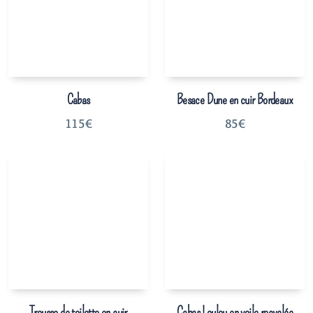
Cabas
Besace Dune en cuir Bordeaux
115
€
85
€
Trousse de toilette en cuir
Cabas Loulou en voile recyclée