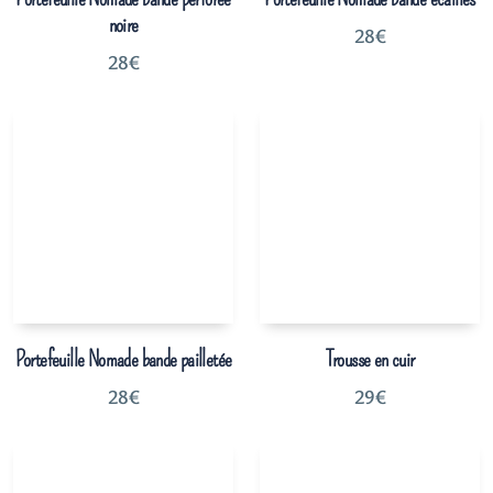
noire
28
€
28
€
Portefeuille Nomade bande pailletée
Trousse en cuir
28
€
29
€