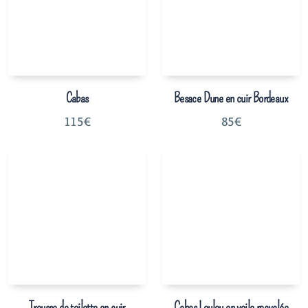
Cabas
Besace Dune en cuir Bordeaux
115
€
85
€
Trousse de toilette en cuir
Cabas Loulou en voile recyclée