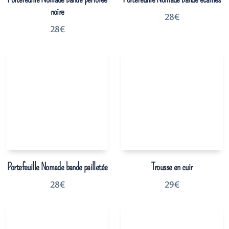
noire
28
€
28
€
Portefeuille Nomade bande pailletée
Trousse en cuir
28
€
29
€